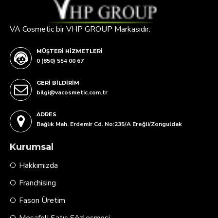
VA Cosmetic bir VHP GROUP Markasıdır.
MÜŞTERI HIZMETLERI
0 (850) 554 00 67
GERI BILDIRIM
bilgi@vacosmetic.com.tr
ADRES
Bağlık Mah. Erdemir Cd. No:235/A Ereğli/Zonguldak
Kurumsal
Hakkımızda
Franchising
Fason Üretim
Mesafeli Satış Sözleşmesi