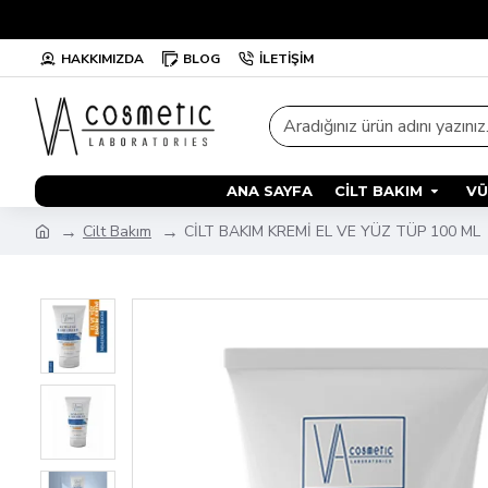
HAKKIMIZDA
BLOG
İLETIŞIM
ANA SAYFA
CILT BAKIM
VÜ
Cilt Bakım
CİLT BAKIM KREMİ EL VE YÜZ TÜP 100 ML