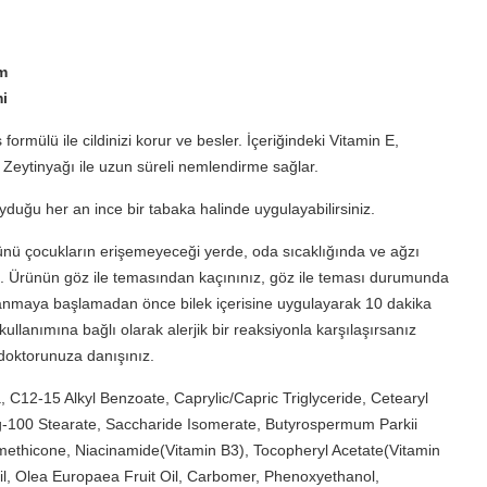
m
mi
iş formülü ile cildinizi korur ve besler. İçeriğindeki Vitamin E,
e Zeytinyağı ile uzun süreli nemlendirme sağlar.
duyduğu her an ince bir tabaka halinde uygulayabilirsiniz.
rünü çocukların erişemeyeceği yerde, oda sıcaklığında ve ağzı
z. Ürünün göz ile temasından kaçınınız, göz ile teması durumunda
llanmaya başlamadan önce bilek içerisine uygulayarak 10 dakika
kullanımına bağlı olarak alerjik bir reaksiyonla karşılaşırsanız
 doktorunuza danışınız.
 C12-15 Alkyl Benzoate, Caprylic/Capric Triglyceride, Cetearyl
eg-100 Stearate, Saccharide Isomerate, Butyrospermum Parkii
imethicone, Niacinamide(Vitamin B3), Tocopheryl Acetate(Vitamin
il, Olea Europaea Fruit Oil, Carbomer, Phenoxyethanol,