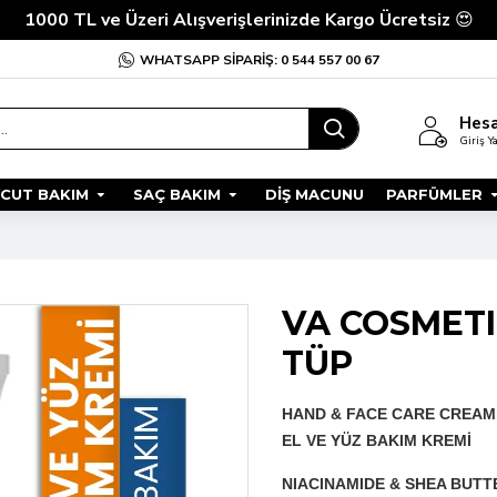
1000 TL ve Üzeri Alışverişlerinizde Kargo Ücretsiz
😍
WHATSAPP SIPARIŞ: 0 544 557 00 67
Hes
Giriş Y
CUT BAKIM
SAÇ BAKIM
DIŞ MACUNU
PARFÜMLER
VA COSMETI
TÜP
HAND & FACE CARE CREAM
EL VE YÜZ BAKIM KREMİ
NIACINAMIDE & SHEA BUTTE