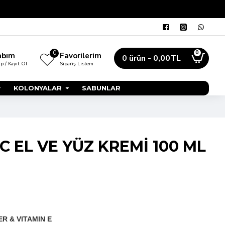
0
0
abım
Favorilerim
0 ürün - 0,00TL
ap / Kayıt Ol
Sipariş Listem
KOLONYALAR
SABUNLAR
C EL VE YÜZ KREMİ 100 ML
R & VITAMIN E