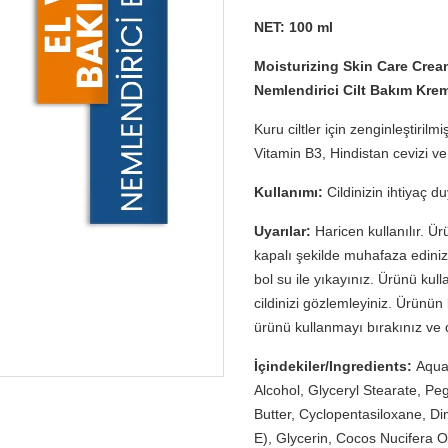
NET: 100 ml
Moisturizing Skin Care Crea
Nemlendirici Cilt Bakım Kre
Kuru ciltler için zenginleştirilm
Vitamin B3, Hindistan cevizi v
Kullanımı:
Cildinizin ihtiyaç 
Uyarılar:
Haricen kullanılır. Ü
kapalı şekilde muhafaza edini
bol su ile yıkayınız. Ürünü ku
cildinizi gözlemleyiniz. Ürünün 
ürünü kullanmayı bırakınız ve
İçindekiler/Ingredients:
Aqua,
Alcohol, Glyceryl Stearate, P
Butter, Cyclopentasiloxane, D
E), Glycerin, Cocos Nucifera O