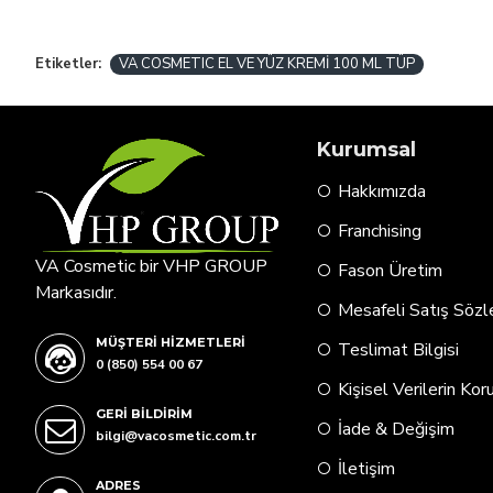
Etiketler:
VA COSMETIC EL VE YÜZ KREMİ 100 ML TÜP
Kurumsal
Hakkımızda
Franchising
VA Cosmetic bir VHP GROUP
Fason Üretim
Markasıdır.
Mesafeli Satış Söz
MÜŞTERI HIZMETLERI
Teslimat Bilgisi
0 (850) 554 00 67
Kişisel Verilerin Ko
GERI BILDIRIM
İade & Değişim
bilgi@vacosmetic.com.tr
İletişim
ADRES