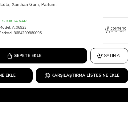
d, Edta, Xanthan Gum, Parfum.
STOKTA VAR
Model:
A.06923
Barkod:
8684209860096
SEPETE EKLE
SATIN AL
ME EKLE
KARŞILAŞTIRMA LISTESINE EKLE