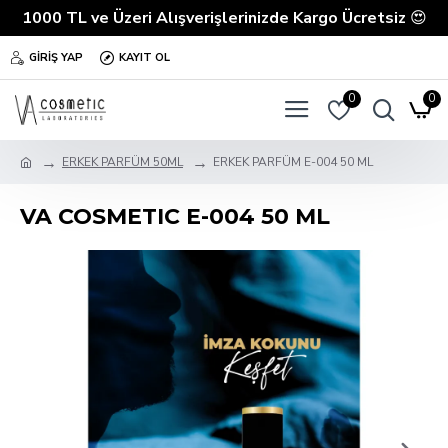
1000 TL ve Üzeri Alışverişlerinizde Kargo Ücretsiz
😍
GIRIŞ YAP
KAYIT OL
0
0
ERKEK PARFÜM 50ML
ERKEK PARFÜM E-004 50 ML
VA COSMETIC E-004 50 ML