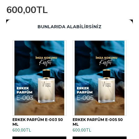
600,00TL
BUNLARIDA ALABILIRSINIZ
50
ERKEK PARFÜM E-003 50
ERKEK PARFÜM E-005 50
ER
ML
ML
ML
600,00TL
600,00TL
60