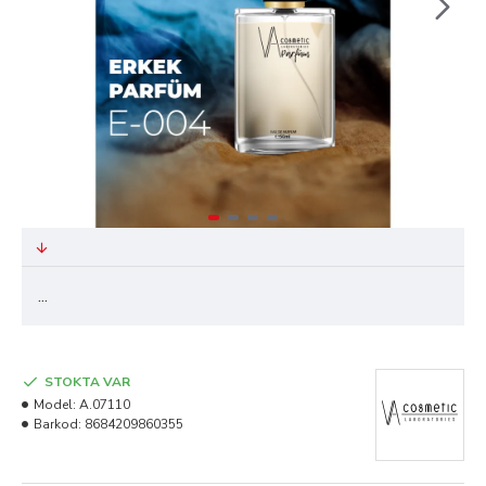
...
STOKTA VAR
Model:
A.07110
Barkod:
8684209860355